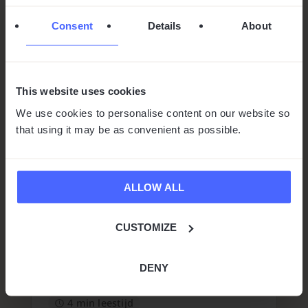
Consent
Details
About
This website uses cookies
We use cookies to personalise content on our website so
that using it may be as convenient as possible.
ALLOW ALL
Vasco van Krakau richt zich
op een hecht team, sociale
activiteiten en nieuwe
CUSTOMIZE
producten
door
Agnieszka Noskowska
|
feb 28, 2023
|
DENY
Persberichten
4 min leestijd