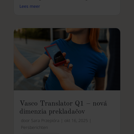
Lees meer
Vasco Translator Q1 – nová
dimenzia prekladačov
door
Sara Przepióra
|
okt 16, 2025
|
Persberichten