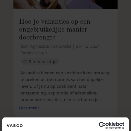
Hoe je vakanties op een
ongebruikelijke manier
doorbrengt?
door
Agnieszka Noskowska
|
apr 12, 2024
|
Persberichten
8 min leestijd
Vakanties bieden een kostbare kans om weg
te breken uit de routines van het dagelijks
leven. Of je nu op zoek bent naar
ontspanning, exploratie of adrenaline-
pompende sensaties, een reis buiten je...
Lees meer