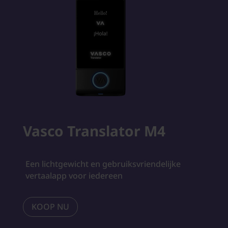
Vasco Translator M4
Een lichtgewicht en gebruiksvriendelijke
vertaalapp voor iedereen
KOOP NU