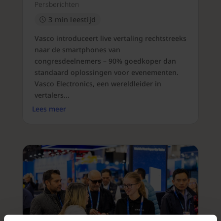
Persberichten
3 min leestijd
Vasco introduceert live vertaling rechtstreeks
naar de smartphones van
congresdeelnemers – 90% goedkoper dan
standaard oplossingen voor evenementen.
Vasco Electronics, een wereldleider in
vertalers...
Lees meer