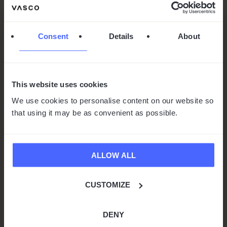
Consent
Details
About
Beyond Words, Beyond
Barriers – Vasco Electronics
This website uses cookies
op CES 2026
We use cookies to personalise content on our website so
door
Krzysztof Ruszkowski
|
jan 7, 2026
|
that using it may be as convenient as possible.
Persberichten
5 min leestijd
Vasco Electronics, wereldwijd marktleider op
ALLOW ALL
het gebied van AI-aangedreven
vertaaltechnologie, nam deel aan CES 2026,
CUSTOMIZE
’s werelds grootste en meest invloedrijke
technologiebeurs. Het in Polen gevest...
Lees meer
DENY