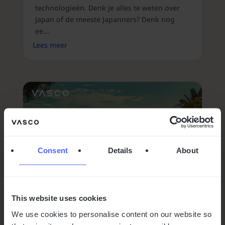
technologieën. Denk je alles te weten over
Japan of de meeste Japanners? Denk nog
ee...
Lees meer
Consent
Details
About
This website uses cookies
Topbestemmingen voor
We use cookies to personalise content on our website so
reizigers van 50+: Ideeën