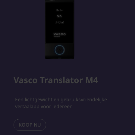
Vasco Translator M4
Een lichtgewicht en gebruiksvriendelijke
vertaalapp voor iedereen
KOOP NU