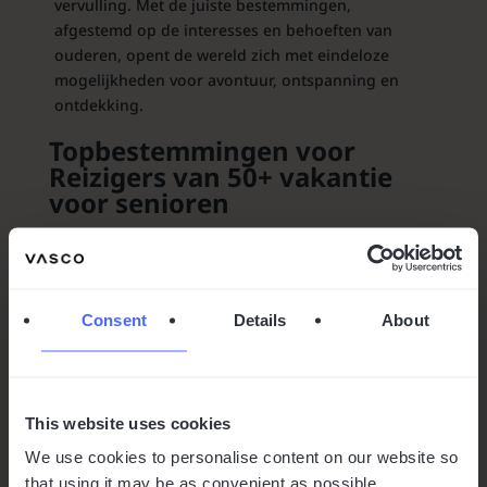
vervulling. Met de juiste bestemmingen,
afgestemd op de interesses en behoeften van
ouderen, opent de wereld zich met eindeloze
mogelijkheden voor avontuur, ontspanning en
ontdekking.
Topbestemmingen voor
Reizigers van 50+ vakantie
voor senioren
Reizen na uw 50e opent de deur naar een nieuwe
manier van
reizen
.
Van serene landschappen en cultureel rijke steden
Consent
Details
About
tot avontuurlijke uitjes, hier zijn de beste keuzes
die inspelen op de diverse smaken en behoeften
van reizigers van 50+ en ouder.
This website uses cookies
We use cookies to personalise content on our website so
that using it may be as convenient as possible.