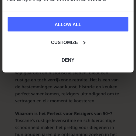
ALLOW ALL
CUSTOMIZE
1. Toscane, Italië: Een Feest voor uw
Zintuigen
DENY
Overzicht: Toscane, met zijn glooiende heuvels,
wijngaarden en historische steden, biedt een
rustige en toch verrijkende retraite. Het is een van
de bestemmingen waar kunst, historie en keuken
perfect samenkomen, reizigers uitnodigend om te
vertragen en elk moment te koesteren.
Waarom is het Perfect voor Reizigers van 50+?
Toscane’s rustige levensritme en schilderachtige
schoonheid maken het prettig voor diegenen in
hun gouden jaren die ontspanning zoeken in het