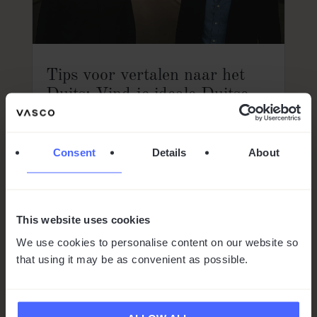
Tips voor vertalen naar het
Duits: Vind je ideale Duitse
vertaler
door
Robert Faber
|
jun 11, 2025
|
Talen
Consent
Details
About
11 min leestijd
Heb je ooit weleens glazig naar een Duits
menu gestaard, hopend dat de ober je
verwarring niet zou opmerken? Of misschien
This website uses cookies
heb je een belangrijke e-mail van een
We use cookies to personalise content on our website so
zakenpartner ontvangen en moet je dez...
that using it may be as convenient as possible.
Lees meer