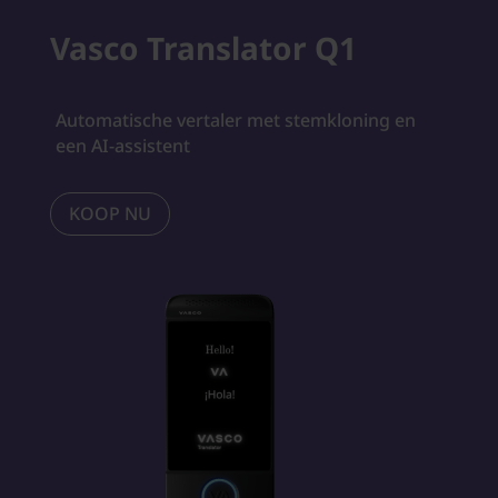
Vasco Translator Q1
Automatische vertaler met stemkloning en
een AI-assistent
KOOP NU