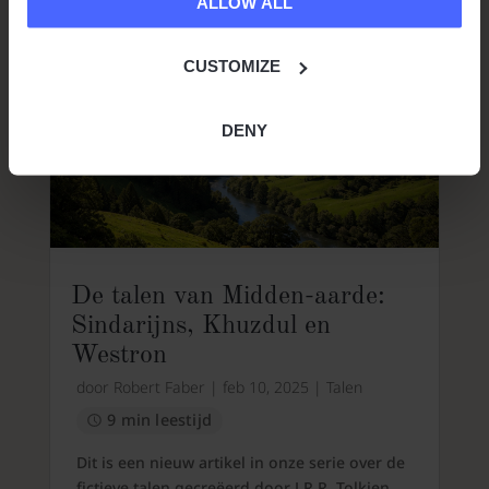
ALLOW ALL
CUSTOMIZE
DENY
De talen van Midden-aarde:
Sindarijns, Khuzdul en
Westron
door
Robert Faber
|
feb 10, 2025
|
Talen
9 min leestijd
Dit is een nieuw artikel in onze serie over de
fictieve talen gecreëerd door J.R.R. Tolkien.