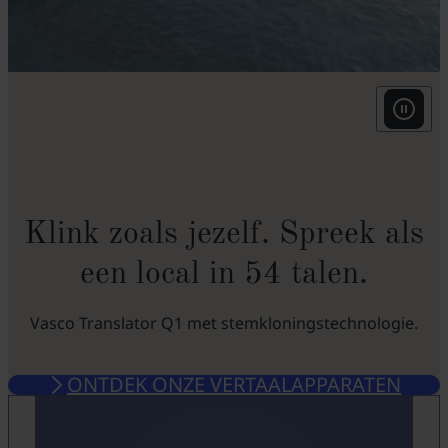
v
p
p
v
Klink zoals jezelf. Spreek als
een local in 54 talen.
o
Vasco Translator Q1 met stemkloningstechnologie.
ONTDEK ONZE VERTAALAPPARATEN
f
GA NAAR DE WINKEL
v
f