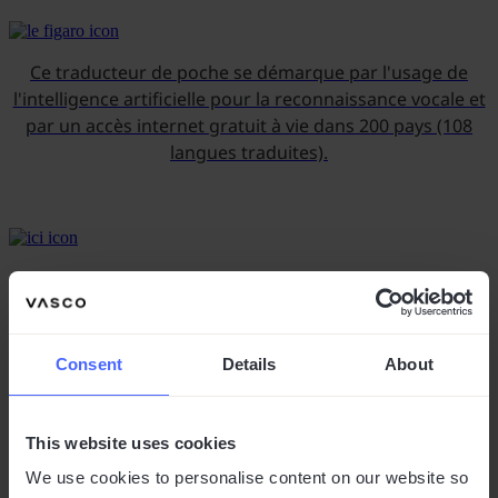
Ce traducteur de poche se démarque par l'usage de
l'intelligence artificielle pour la reconnaissance vocale et
par un accès internet gratuit à vie dans 200 pays (108
langues traduites).
Interview avec Karim Bensaid, Directeur Régional : Les
traducteurs Vasco se positionnent à la pointe de la
technologie grâce à l’IA. En levant la barrière
linguistique, la manière de voyager franchit un tout
Consent
Details
About
nouveau palier.
This website uses cookies
We use cookies to personalise content on our website so