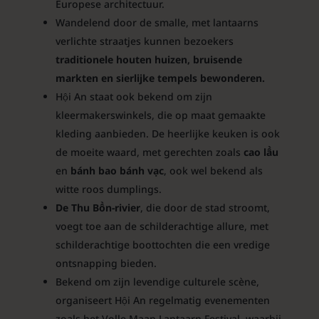
Europese architectuur.
Wandelend door de smalle, met lantaarns
verlichte straatjes kunnen bezoekers
traditionele houten huizen, bruisende
markten en sierlijke tempels bewonderen.
Hội An staat ook bekend om zijn
kleermakerswinkels, die op maat gemaakte
kleding aanbieden. De heerlijke keuken is ook
de moeite waard, met gerechten zoals
cao
lầu
en
bánh bao bánh vạc
, ook wel bekend als
witte roos dumplings.
De
Thu Bồn-rivier
, die door de stad stroomt,
voegt toe aan de schilderachtige allure, met
schilderachtige boottochten die een vredige
ontsnapping bieden.
Bekend om zijn levendige culturele scène,
organiseert Hội An regelmatig evenementen
zoals het Volle Maan Lantaarn Festival, waarbij