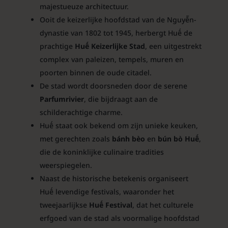
majestueuze architectuur.
Ooit de keizerlijke hoofdstad van de Nguyễn-
dynastie van 1802 tot 1945, herbergt Huế de
prachtige
Huế Keizerlijke Stad
, een uitgestrekt
complex van paleizen, tempels, muren en
poorten binnen de oude citadel.
De stad wordt doorsneden door de serene
Parfumrivier
, die bijdraagt aan de
schilderachtige charme.
Huế staat ook bekend om zijn unieke keuken,
met gerechten zoals
bánh bèo
en
bún bò Huế
,
die de koninklijke culinaire tradities
weerspiegelen.
Naast de historische betekenis organiseert
Huế levendige festivals, waaronder het
tweejaarlijkse
Huế Festival
, dat het culturele
erfgoed van de stad als voormalige hoofdstad