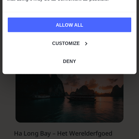
de Franse koloniale periode, te begraven.
Nadat de Fransen uit Vietnam waren verdreven,
werd de plek “Turtle Tower” genoemd ter
ALLOW ALL
herdenking van de
legendarische Gouden
Schildpad.
De schildpad uit de legende zou
keizer
Lê Lợi
hebben gevraagd om zijn zwaard terug te
CUSTOMIZE
geven, dat de heerser hielp de Chinezen uit
Vietnam te verdrijven in de 15e eeuw.
DENY
Ha Long Bay – Het Werelderfgoed