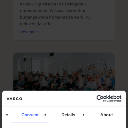
Kruis – Figueira da Foz Delegatie –
ondersteunen. We waarderen hun
buitengewone humanitaire werk. Wij
geloven dat effect...
Lees meer
Consent
Details
About