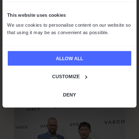
Vasco lanceert workshops voor
senioren
This website uses cookies
door
Marta Baros
|
mei 13, 2024
|
Nieuws
We use cookies to personalise content on our website so
that using it may be as convenient as possible.
1 min leestijd
We zijn verheugd om aan te kondigen dat we
ons nieuwste initiatief hebben gelanceerd,
ALLOW ALL
dat rechtstreeks is ontstaan uit de harten en
gedachten van ons team bij Vasco! “Met
Technologie Door de Wereld...
CUSTOMIZE
Lees meer
DENY