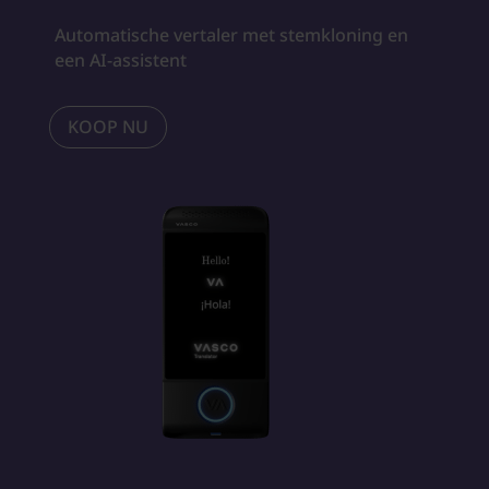
Automatische vertaler met stemkloning en
een AI-assistent
KOOP NU