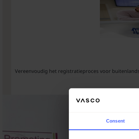
Vereenvoudig het registratieproces voor buitenlandse
Consent