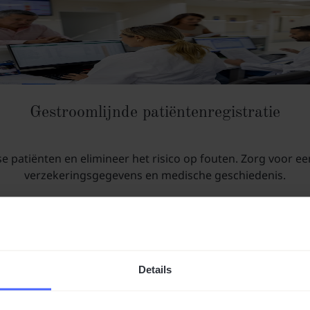
Gestroomlijnde patiëntenregistratie
 patiënten en elimineer het risico op fouten. Zorg voor een
verzekeringsgegevens en medische geschiedenis.
Details