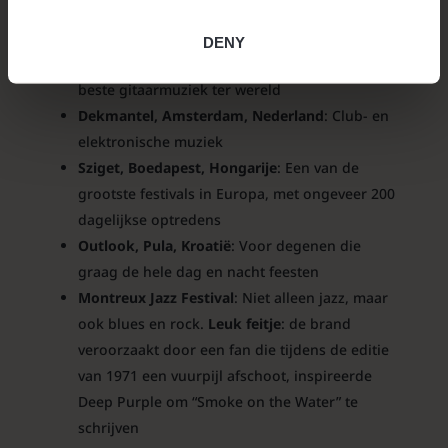
hele wereld zijn onder andere:
DENY
Festival in Benicàssim, Spanje
: Enkele van de
beste gitaarmuziek ter wereld
Dekmantel, Amsterdam, Nederland
: Club- en
elektronische muziek
Sziget, Boedapest, Hongarije
: Een van de
grootste festivals in Europa, met ongeveer 200
dagelijkse optredens
Outlook, Pula, Kroatië
: Voor degenen die
graag de hele dag en nacht feesten
Montreux Jazz Festival
: Niet alleen jazz, maar
ook blues en rock.
Leuk feitje
: de brand
veroorzaakt door een fan die tijdens de editie
van 1971 een vuurpijl afschoot, inspireerde
Deep Purple om “Smoke on the Water” te
schrijven