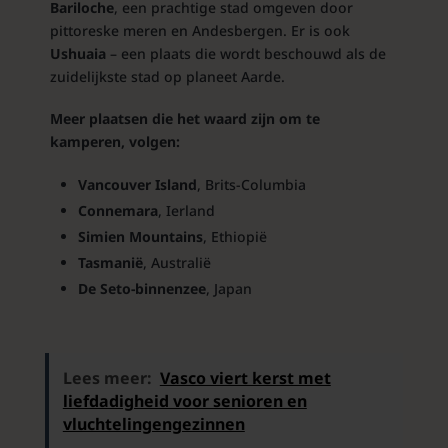
Bariloche
, een prachtige stad omgeven door
pittoreske meren en Andesbergen. Er is ook
Ushuaia
– een plaats die wordt beschouwd als de
zuidelijkste stad op planeet Aarde.
Meer plaatsen die het waard zijn om te
kamperen, volgen:
Vancouver Island
, Brits-Columbia
Connemara
, Ierland
Simien Mountains
, Ethiopië
Tasmanië
, Australië
De Seto-binnenzee
, Japan
Lees meer:
Vasco viert kerst met
liefdadigheid voor senioren en
vluchtelingengezinnen