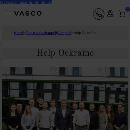
Overslaan naar hoofdinhoud
0
Home
>
Ons maatschappelijk impact
>
Help Oekraïne
Help Oekraïne