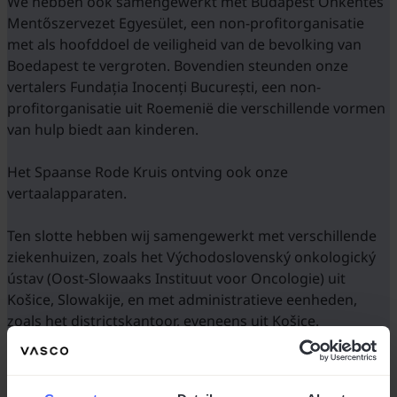
We hebben ook samengewerkt met Budapest Önkéntes
Mentőszervezet Egyesület, een non-profitorganisatie
met als hoofddoel de veiligheid van de bevolking van
Boedapest te vergroten. Bovendien steunden onze
vertalers Fundația Inocenți București, een non-
profitorganisatie uit Roemenië die verschillende vormen
van hulp biedt aan kinderen.
Het Spaanse Rode Kruis ontving ook onze
vertaalapparaten.
Ten slotte hebben wij samengewerkt met verschillende
ziekenhuizen, zoals het Východoslovenský onkologický
ústav (Oost-Slowaaks Instituut voor Oncologie) uit
Košice, Slowakije, en met administratieve eenheden,
zoals het districtskantoor, eveneens uit Košice.