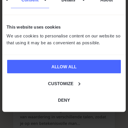
This website uses cookies
Hoe zeg je bedankt in
We use cookies to personalise content on our website so
verschillende talen: Een
that using it may be as convenient as possible.
complete gids, inclusief “dank
je” in het Japans
ALLOW ALL
door
Mateusz Lewandowski
|
jan 5, 2026
|
Talen
CUSTOMIZE
20 min leestijd
Er is iets magisch aan het uiten van
DENY
dankbaarheid in iemands moedertaal. Dit
artikel dient als een gids voor het uitdrukken
van waardering in verschillende talen, zodat
je op een betekenisvolle man...