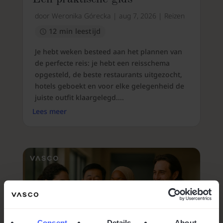
door
Weronika Górecka
|
aug 7, 2026
|
Reizen
12 min leestijd
Je hebt weken besteed aan het plannen van
de perfecte reis: je hebt een reisschema
opgesteld, de beste restaurants uitgezocht,
hotels geboekt en voor elke gelegenheid de
juiste outfit klaargelegd....
Lees meer
Consent
Details
About