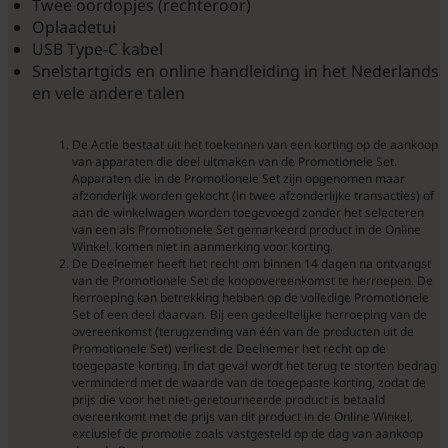
Twee oordopjes (rechteroor)
Oplaadetui
USB Type-C kabel
Snelstartgids en online handleiding in het Nederlands
en vele andere talen
De Actie bestaat uit het toekennen van een korting op de aankoop
van apparaten die deel uitmaken van de Promotionele Set.
Apparaten die in de Promotionele Set zijn opgenomen maar
afzonderlijk worden gekocht (in twee afzonderlijke transacties) of
aan de winkelwagen worden toegevoegd zonder het selecteren
van een als Promotionele Set gemarkeerd product in de Online
Winkel, komen niet in aanmerking voor korting.
De Deelnemer heeft het recht om binnen 14 dagen na ontvangst
van de Promotionele Set de koopovereenkomst te herroepen. De
herroeping kan betrekking hebben op de volledige Promotionele
Set of een deel daarvan. Bij een gedeeltelijke herroeping van de
overeenkomst (terugzending van één van de producten uit de
Promotionele Set) verliest de Deelnemer het recht op de
toegepaste korting. In dat geval wordt het terug te storten bedrag
verminderd met de waarde van de toegepaste korting, zodat de
prijs die voor het niet-geretourneerde product is betaald
overeenkomt met de prijs van dit product in de Online Winkel,
exclusief de promotie zoals vastgesteld op de dag van aankoop