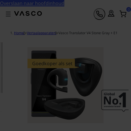
Overslaan naar hoofdinhoud
0
Home
>
Vertaalapparaten
>
Vasco Translator V4 Stone Gray + E1
Goedkoper als set