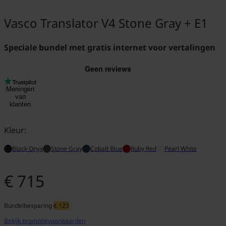
Vasco Translator V4 Stone Gray + E1
Speciale bundel met gratis internet voor vertalingen
Meningen
van
klanten
Kleur:
Black Onyx
Stone Gray
Cobalt Blue
Ruby Red
Pearl White
€ 715
Bundelbesparing
€ 123
Bekijk promotievoorwaarden