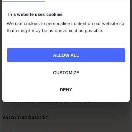
natuurlijke flow van gesprekken!
This website uses cookies
WAT IS INBEGREPEN?
We use cookies to personalise content on our website so
that using it may be as convenient as possible.
Vasco Translator V4
ALLOW ALL
Vasco Translator V4
CUSTOMIZE
Geïntegreerde internationale simkaart
Oplader
USB kabel type-C
DENY
Een snel startgids en online gebruikershandleiding in
het Nederlands, Spaans en meer talen.
Vasco Translator E1