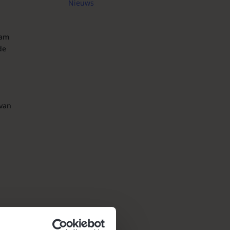
Nieuws
nam
de
 van