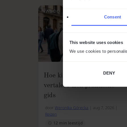
Consent
This website uses cookies
We use cookies to personalis
DENY
Hoe kies je de juiste
vertaler? Een praktische
gids
door
Weronika Górecka
|
aug 7, 2026
|
Reizen
12 min leestijd