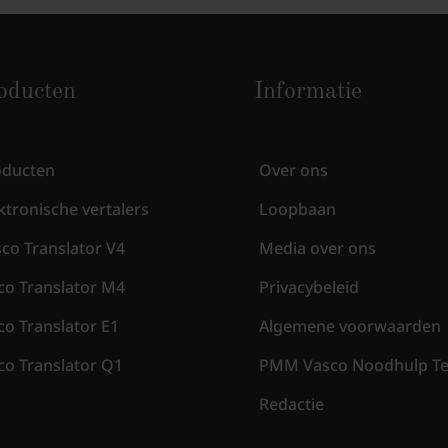
oducten
Informatie
oducten
Over ons
ktronische vertalers
Loopbaan
co Translator V4
Media over ons
co Translator M4
Privacybeleid
co Translator E1
Algemene voorwaarden
co Translator Q1
PMM Vasco Noodhulp T
Redactie