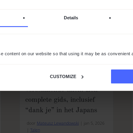
Details
e content on our website so that using it may be as convenient 
CUSTOMIZE
Hoe zeg je bedankt in
verschillende talen: Een
complete gids, inclusief
“dank je” in het Japans
door
Mateusz Lewandowski
|
jan 5, 2026
|
Talen