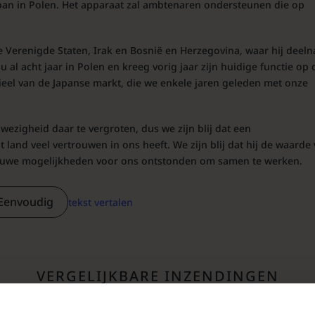
an in Polen. Het apparaat zal ambtenaren ondersteunen die op
Verenigde Staten, Irak en Bosnië en Herzegovina, waar hij deel
al acht jaar in Polen en kreeg vorig jaar zijn huidige functie op 
el van de Japanse markt, die we enkele jaren geleden met onze
zigheid daar te vergroten, dus we zijn blij dat een
and veel vertrouwen in ons heeft. We zijn blij dat hij de waarde
ieuwe mogelijkheden voor ons ontstonden om samen te werken.
Eenvoudig
tekst vertalen
VERGELIJKBARE INZENDINGEN