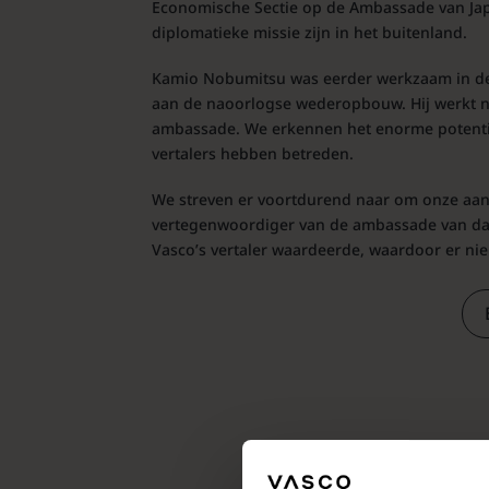
Economische Sectie op de Ambassade van Jap
diplomatieke missie zijn in het buitenland.
Kamio Nobumitsu was eerder werkzaam in de 
aan de naoorlogse wederopbouw. Hij werkt nu 
ambassade. We erkennen het enorme potentie
vertalers hebben betreden.
We streven er voortdurend naar om onze aanwe
vertegenwoordiger van de ambassade van dat l
Vasco’s vertaler waardeerde, waardoor er n