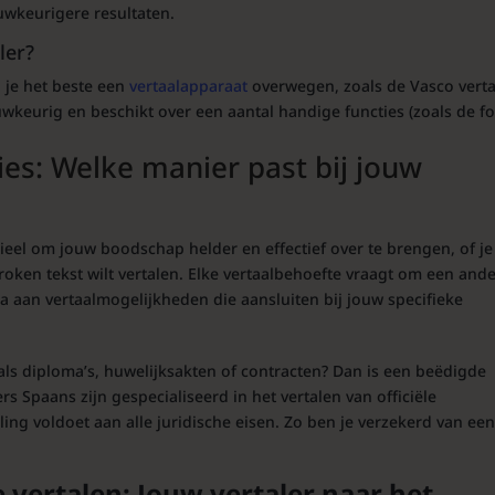
uwkeurigere resultaten.
ler
?
 je het beste een
vertaalapparaat
overwegen, zoals de Vasco verta
auwkeurig en beschikt over een aantal handige functies (zoals de fo
ies: Welke manier past bij jouw
ntieel om jouw boodschap helder en effectief over te brengen, of j
oken tekst wilt vertalen. Elke vertaalbehoefte vraagt om een and
 aan vertaalmogelijkheden die aansluiten bij jouw specifieke
oals diploma’s, huwelijksakten of contracten? Dan is een beëdigde
s Spaans zijn gespecialiseerd in het vertalen van officiële
ng voldoet aan alle juridische eisen. Zo ben je verzekerd van ee
 vertalen: Jouw vertaler naar het