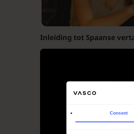
Inleiding tot Spaanse vert
Consent