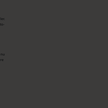
ler.
to-
e nu
ere
n