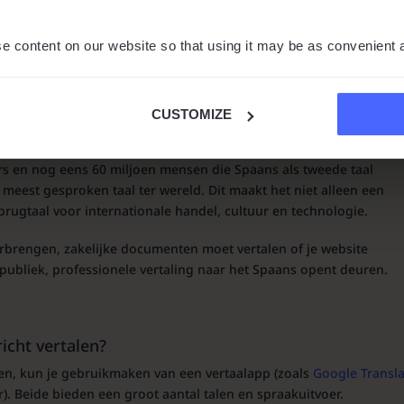
e content on our website so that using it may be as convenient 
CUSTOMIZE
s en nog eens 60 miljoen mensen die Spaans als tweede taal
 meest gesproken taal ter wereld. Dit maakt het niet alleen een
 brugtaal voor internationale handel, cultuur en technologie.
erbrengen, zakelijke documenten moet vertalen of je website
publiek, professionele vertaling naar het Spaans opent deuren.
icht vertalen?
len, kun je gebruikmaken van een vertaalapp (zoals
Google Transl
r). Beide bieden een groot aantal talen en spraakuitvoer.