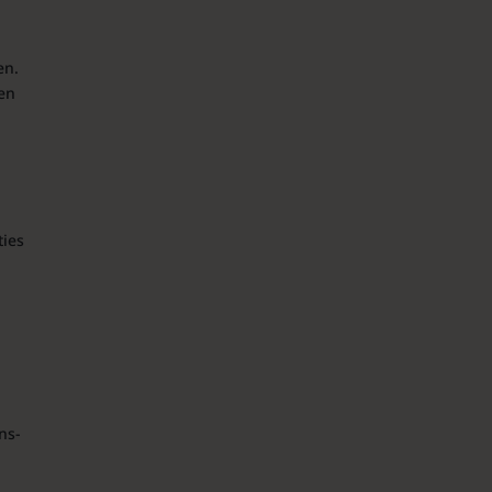
en.
een
ties
ns-