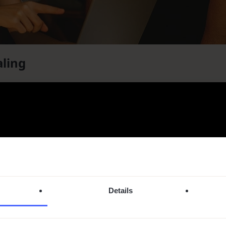
aling
Details