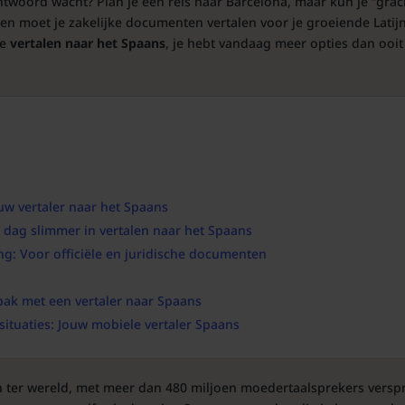
twoord wacht? Plan je een reis naar Barcelona, maar kun je “grac
en moet je zakelijke documenten vertalen voor je groeiende Latij
te
vertalen naar het Spaans
, je hebt vandaag meer opties dan ooit
ouw vertaler naar het Spaans
 dag slimmer in vertalen naar het Spaans
g: Voor officiële en juridische documenten
k met een vertaler naar Spaans
situaties: Jouw mobiele vertaler Spaans
 ter wereld, met meer dan 480 miljoen moedertaalsprekers versp