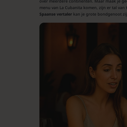
over meerdere continenten. Maar maak je gee
menu van La Cubanita komen, zijn er tal van 
Spaanse vertaler
kan je grote bondgenoot zij