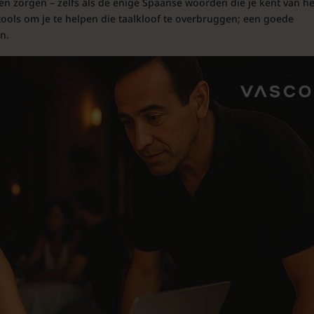
n zorgen – zelfs als de enige Spaanse woorden die je kent van he
tools om je te helpen die taalkloof te overbruggen; een goede
n.