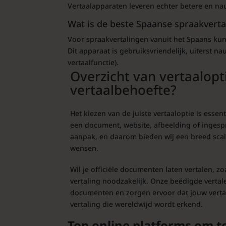
Vertaalapparaten leveren echter betere en na
Wat is de beste Spaanse
spraakverta
Voor spraakvertalingen vanuit het Spaans kun
Dit apparaat is gebruiksvriendelijk, uiterst n
vertaalfunctie).
Overzicht van vertaalopt
vertaalbehoefte?
Het kiezen van de juiste vertaaloptie is esse
een document, website, afbeelding of ingespr
aanpak, en daarom bieden wij een breed scala
wensen.
Wil je officiële documenten laten vertalen, z
vertaling noodzakelijk. Onze beëdigde vertaler
documenten en zorgen ervoor dat jouw vertali
vertaling die wereldwijd wordt erkend.
Top online platforms om te