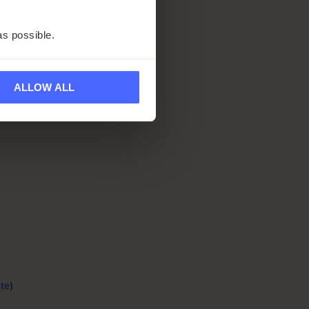
as possible.
ALLOW ALL
ate
)