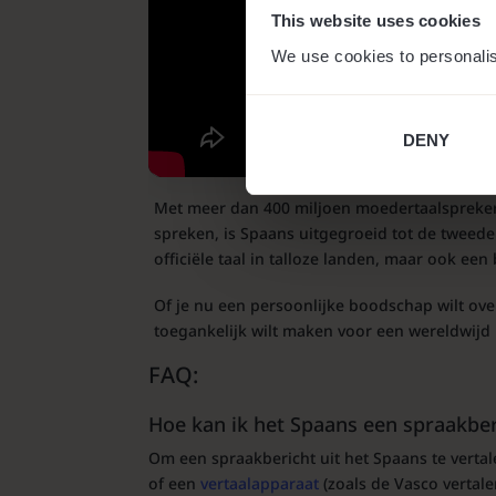
This website uses cookies
We use cookies to personalis
DENY
Met meer dan 400 miljoen moedertaalspreker
spreken, is Spaans uitgegroeid tot de tweede
officiële taal in talloze landen, maar ook een
Of je nu een persoonlijke boodschap wilt ov
toegankelijk wilt maken voor een wereldwijd 
FAQ:
Hoe kan ik het Spaans een spraakber
Om een spraakbericht uit het Spaans te verta
of een
vertaalapparaat
(zoals de Vasco vertale