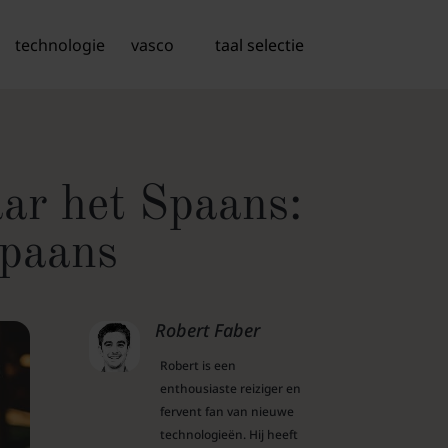
technologie
vasco
taal selectie
aar het Spaans:
Spaans
Robert Faber
Robert is een
enthousiaste reiziger en
fervent fan van nieuwe
technologieën. Hij heeft