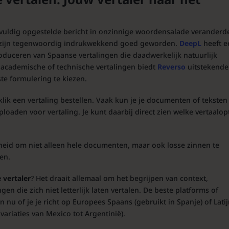
rgvuldig opgestelde bericht in onzinnige woordensalade veranderd
zijn tegenwoordig indrukwekkend goed geworden.
DeepL
heeft 
duceren van Spaanse vertalingen die daadwerkelijk natuurlijk
academische of technische vertalingen biedt
Reverso
uitstekende
te formulering te kiezen.
lik een vertaling bestellen. Vaak kun je je documenten of teksten
oaden voor vertaling. Je kunt daarbij direct zien welke vertaalop
heid om niet alleen hele documenten, maar ook losse zinnen te
zen.
 vertaler
? Het draait allemaal om het begrijpen van context,
gen die zich niet letterlijk laten vertalen. De beste platforms of
n nu of je je richt op Europees Spaans (gebruikt in Spanje) of Latij
ariaties van Mexico tot Argentinië).