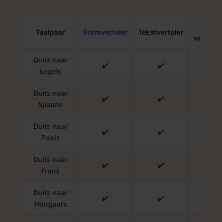
Fot
Taalpaar
Stemvertaler
Tekstvertaler
vertaalf
Duits naar
✔️
✔️
✔️
Engels
Duits naar
✔️
✔️
✔️
Spaans
Duits naar
✔️
✔️
✔️
Pools
Duits naar
✔️
✔️
✔️
Frans
Duits naar
✔️
✔️
✔️
Hongaars