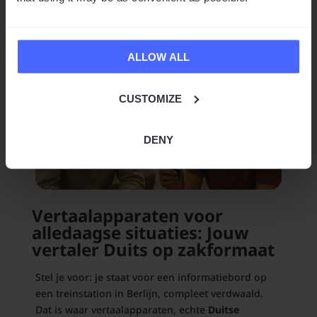
ALLOW ALL
CUSTOMIZE
DENY
Vertaalapparaten voor
alledaagse situaties: Jouw
vertaler Duits op zakformaat
Stel je voor: je staat voor een informatiebord op
een treinstation in Berlijn, compleet verdwaald.
Dat is waar vertaalapparaten, echte
Duitse