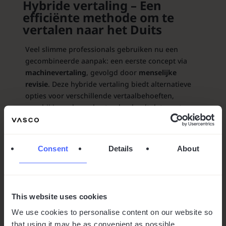
Hybride vertaling – Een
efficiënte methode om te
vertalen naar het Duits
Veel slimme professionals gebruiken nu een
gecombineerde aanpak: een eerste concept via
machinevertaling
, gevolgd door
menselijke
revisie
. Deze hybride vertaling biedt alternatieve
opties voor verschillende vertaalbehoeften,
waarbij je vaak een bestand uploadt dat eerst
automatisch en daarna handmatig wordt vertaald.
Deze aanpak helpt het probleem van
onnauwkeurige vertalingen te minimaliseren. Deze
Consent
Details
About
methode balanceert snelheid met nauwkeurigheid
en is de voorkeursstrategie geworden voor
bedrijven die een
vertaler naar het Duits
gebruiken voor internationale communicatie.
This website uses cookies
We use cookies to personalise content on our website so
Eenvoudig
that using it may be as convenient as possible.
tekst vertalen