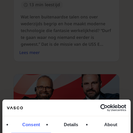
13 min leestijd
Wat leren buitenaardse talen ons over
wederzijds begrip en hoe maakt moderne
technologie die fantasie werkelijkheid? “Durf
te gaan waar nog niemand eerder is
geweest.” Dat is de missie van de USS E...
Lees meer
Consent
Details
About