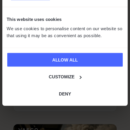
Vasco bekroond met de
This website uses cookies
hoogste onderscheiding bij
We use cookies to personalise content on our website so
that using it may be as convenient as possible.
Red Dot 2025
door
Sara Przepióra
|
sep 30, 2025
|
Nieuws
1 min leestijd
ALLOW ALL
De Vasco Translator E1 heeft de hoogste
onderscheiding ontvangen in de
CUSTOMIZE
prestigieuze Red Dot competitie, ook wel de
“Oscars van het design” genoemd. Dit jaar
DENY
werden onze vertaaloordopjes bekroond in...
Lees meer