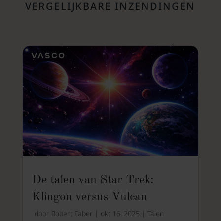
VERGELIJKBARE INZENDINGEN
De talen van Star Trek:
Klingon versus Vulcan
door
Robert Faber
|
okt 16, 2025
|
Talen